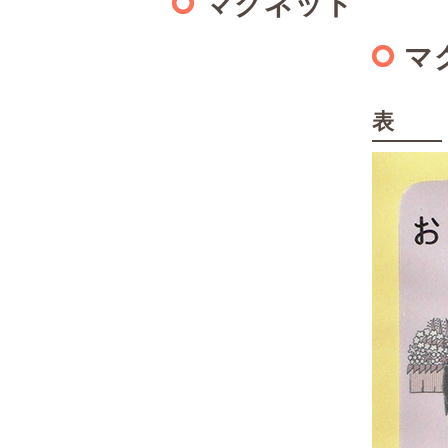
マグネット
マ
表